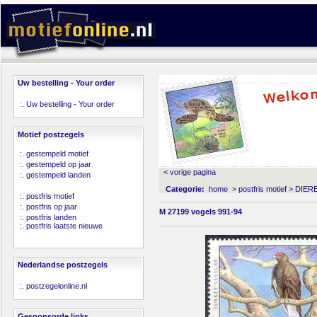
Uw bestelling - Your order
:.
Uw bestelling - Your order
Motief postzegels
:.
gestempeld motief
:.
gestempeld op jaar
< vorige pagina
:.
gestempeld landen
Categorie:
home
>
postfris motief
>
DIER
:.
postfris motief
:.
postfris op jaar
M 27199 vogels 991-94
:.
postfris landen
:.
postfris laatste nieuwe
Nederlandse postzegels
:.
postzegelonline.nl
Gesponsorde links