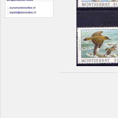
:.
euromuntenonline.nl
:.
bankbiljettenonline.nl