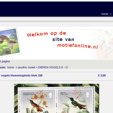
home
e pagina
orie:
home
>
postfris motief
>
DIEREN VOGELS K - O
 vogels Hummingbirds blok 158
€
3,00