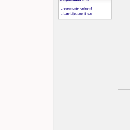
:.
euromuntenonline.nl
:.
bankbiljettenonline.nl