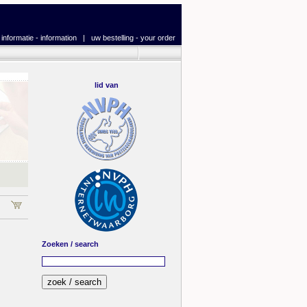
|
informatie - information
|
uw bestelling - your order
lid van
Zoeken / search