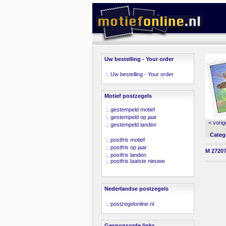
Uw bestelling - Your order
:.
Uw bestelling - Your order
Motief postzegels
:.
gestempeld motief
:.
gestempeld op jaar
< vorig
:.
gestempeld landen
Categ
:.
postfris motief
:.
postfris op jaar
M 27207
:.
postfris landen
:.
postfris laatste nieuwe
Nederlandse postzegels
:.
postzegelonline.nl
Gesponsorde links