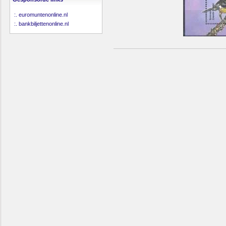
:.
euromuntenonline.nl
:.
bankbiljettenonline.nl