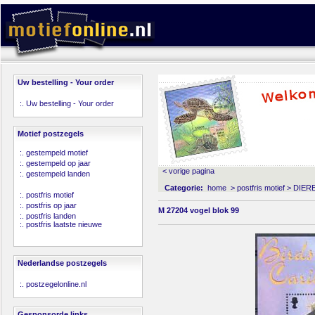
Uw bestelling - Your order
:.
Uw bestelling - Your order
Motief postzegels
:.
gestempeld motief
:.
gestempeld op jaar
< vorige pagina
:.
gestempeld landen
Categorie:
home
>
postfris motief
>
DIER
:.
postfris motief
:.
postfris op jaar
M 27204 vogel blok 99
:.
postfris landen
:.
postfris laatste nieuwe
Nederlandse postzegels
:.
postzegelonline.nl
Gesponsorde links