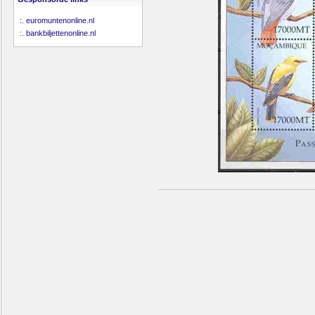
:.
euromuntenonline.nl
:.
bankbiljettenonline.nl