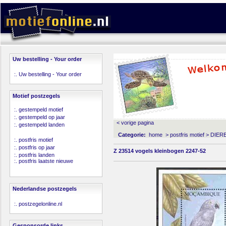
Uw bestelling - Your order
:.
Uw bestelling - Your order
Motief postzegels
:.
gestempeld motief
:.
gestempeld op jaar
< vorige pagina
:.
gestempeld landen
Categorie:
home
>
postfris motief
>
DIER
:.
postfris motief
:.
postfris op jaar
Z 23514 vogels kleinbogen 2247-52
:.
postfris landen
:.
postfris laatste nieuwe
Nederlandse postzegels
:.
postzegelonline.nl
Gesponsorde links