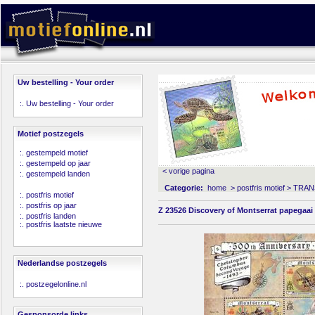
Uw bestelling - Your order
:.
Uw bestelling - Your order
Motief postzegels
:.
gestempeld motief
:.
gestempeld op jaar
< vorige pagina
:.
gestempeld landen
Categorie:
home
>
postfris motief
>
TRAN
:.
postfris motief
:.
postfris op jaar
Z 23526 Discovery of Montserrat papegaai 
:.
postfris landen
:.
postfris laatste nieuwe
Nederlandse postzegels
:.
postzegelonline.nl
Gesponsorde links