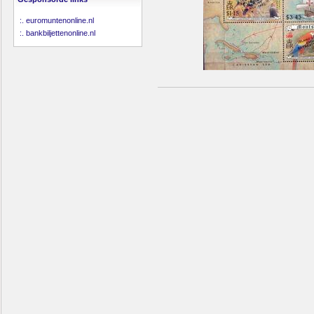
:.
euromuntenonline.nl
:.
bankbiljettenonline.nl