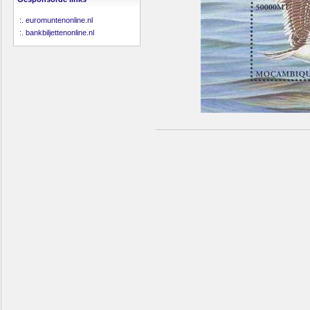
:.
euromuntenonline.nl
:.
bankbiljettenonline.nl