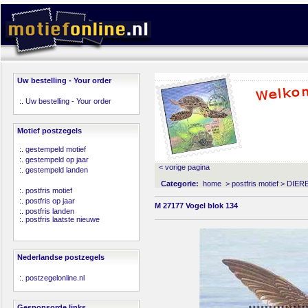
Uw bestelling - Your order
:.
Uw bestelling - Your order
Motief postzegels
:.
gestempeld motief
:.
gestempeld op jaar
< vorige pagina
:.
gestempeld landen
Categorie:
home
>
postfris motief
>
DIER
:.
postfris motief
:.
postfris op jaar
M 27177 Vogel blok 134
:.
postfris landen
:.
postfris laatste nieuwe
Nederlandse postzegels
:.
postzegelonline.nl
Gesponsorde links