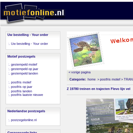
Uw bestelling - Your order
:.
Uw bestelling - Your order
Motief postzegels
:.
gestempeld motief
:.
gestempeld op jaar
< vorige pagina
:.
gestempeld landen
Categorie:
home
>
postfris motief
>
TRAN
:.
postfris motief
:.
postfris op jaar
Z 19780 treinen en trajecten Flevo lijn vel
:.
postfris landen
:.
postfris laatste nieuwe
Nederlandse postzegels
:.
postzegelonline.nl
Gesponsorde links