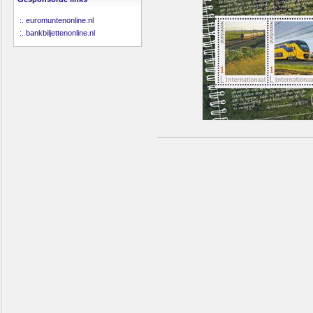
:.
euromuntenonline.nl
:.
bankbiljettenonline.nl