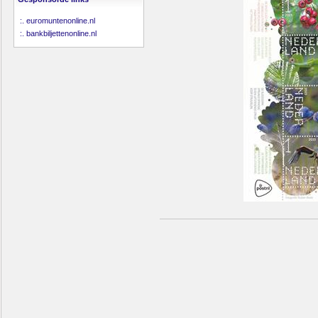
:.
euromuntenonline.nl
:.
bankbiljettenonline.nl