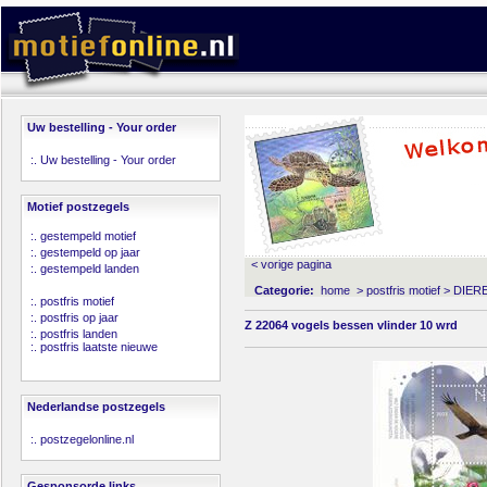
Uw bestelling - Your order
:.
Uw bestelling - Your order
Motief postzegels
:.
gestempeld motief
:.
gestempeld op jaar
< vorige pagina
:.
gestempeld landen
Categorie:
home
>
postfris motief
>
DIER
:.
postfris motief
:.
postfris op jaar
Z 22064 vogels bessen vlinder 10 wrd
:.
postfris landen
:.
postfris laatste nieuwe
Nederlandse postzegels
:.
postzegelonline.nl
Gesponsorde links