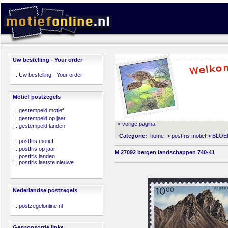
Uw bestelling - Your order
:.
Uw bestelling - Your order
Motief postzegels
:.
gestempeld motief
:.
gestempeld op jaar
< vorige pagina
:.
gestempeld landen
Categorie:
home
>
postfris motief
>
BLOE
:.
postfris motief
:.
postfris op jaar
M 27092 bergen landschappen 740-41
:.
postfris landen
:.
postfris laatste nieuwe
Nederlandse postzegels
:.
postzegelonline.nl
Gesponsorde links