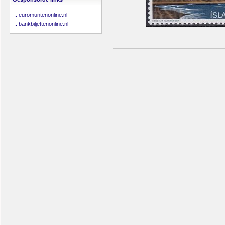
:.
euromuntenonline.nl
:.
bankbiljettenonline.nl