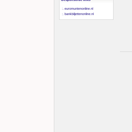
:.
euromuntenonline.nl
:.
bankbiljettenonline.nl