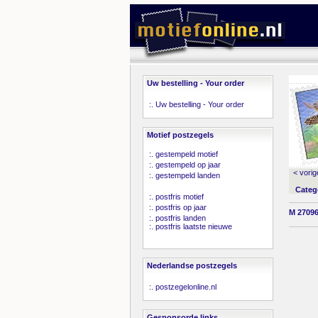
Uw bestelling - Your order
:.
Uw bestelling - Your order
Motief postzegels
:.
gestempeld motief
:.
gestempeld op jaar
< vorig
:.
gestempeld landen
Categ
:.
postfris motief
:.
postfris op jaar
M 27096
:.
postfris landen
:.
postfris laatste nieuwe
Nederlandse postzegels
:.
postzegelonline.nl
Gesponsorde links