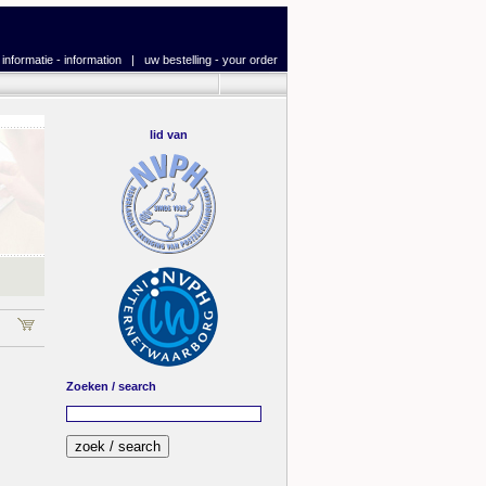
|
informatie - information
|
uw bestelling - your order
lid van
Zoeken / search