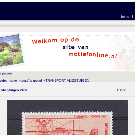
home
e pagina
orie:
home
>
postfris motief
>
TRANSPORT VLIEGTUIGEN
 vliegtuigen 2490
€
2,80