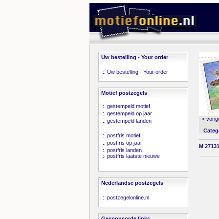
Uw bestelling - Your order
:.
Uw bestelling - Your order
Motief postzegels
:.
gestempeld motief
:.
gestempeld op jaar
< vorig
:.
gestempeld landen
Categ
:.
postfris motief
:.
postfris op jaar
M 27131
:.
postfris landen
:.
postfris laatste nieuwe
Nederlandse postzegels
:.
postzegelonline.nl
Gesponsorde links