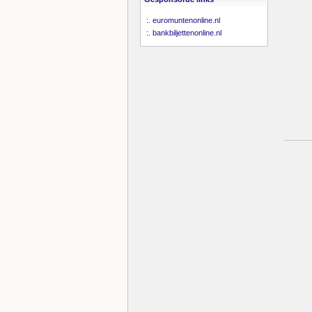
:.
euromuntenonline.nl
:.
bankbiljettenonline.nl