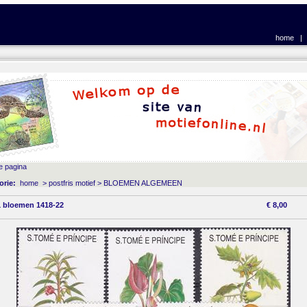
home
e pagina
orie:
home
>
postfris motief
>
BLOEMEN ALGEMEEN
 bloemen 1418-22
€
8,00