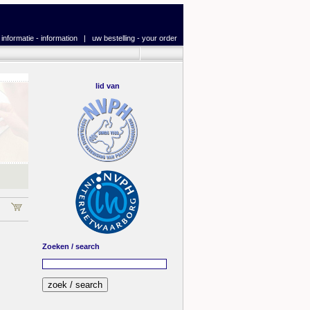
|
informatie - information
|
uw bestelling - your order
lid van
Zoeken / search