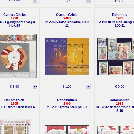
€ 11,80
€ 7,00
€ 6,00
Cyprus Grieks
Cyprus Grieks
Dahomey
1990
2000
1963
0131 gestyleerde vogel
M 20136 miss universe blok
Z 08718 koeien slang 
blok 15
22
200-11
€ 2,80
€ 1,00
€ 6,00
Denemarken
Denemarken
Denemarken
1985
1998
1999
3631 filatelisten blok 4
M 12083 frama stamps 5-7
M 12082 fietsen frama 
8-10