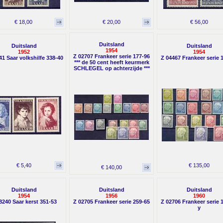
€ 18,00
€ 20,00
€ 56,00
Duitsland
Duitsland
Duitsland
1954
1952
1954
Z 02707 Frankeer serie 177-96
41 Saar volkshilfe 338-40
Z 04467 Frankeer serie 
*** de 50 cent heeft keurmerk
SCHLEGEL op achterzijde ***
€ 5,40
€ 135,00
€ 140,00
Duitsland
Duitsland
Duitsland
1954
1956
1960
8240 Saar kerst 351-53
Z 02705 Frankeer serie 259-65
Z 02706 Frankeer serie 
y