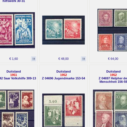
hilfswerk 30-31
€ 1,60
€ 48,00
€ 64,00
Duitsland
Duitsland
Duitsland
1951
1952
1952
42 Saar Volkshilfe 309-13
Z 04696 Jugendmarke 153-54
Z 04697 Helpher de
Menschheit 156-5