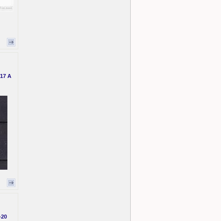
 17 A
-20