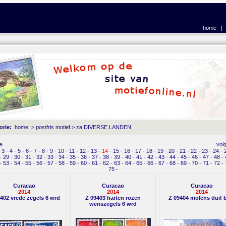
home
orie:
home
>
postfris motief
>
za DIVERSE LANDEN
e
vol
-
3
-
4
-
5
-
6
-
7
-
8
-
9
-
10
-
11
-
12
-
13
-
14
-
15
-
16
-
17
-
18
-
19
-
20
-
21
-
22
-
23
-
24
-
-
29
-
30
-
31
-
32
-
33
-
34
-
35
-
36
-
37
-
38
-
39
-
40
-
41
-
42
-
43
-
44
-
45
-
46
-
47
-
48
-
-
53
-
54
-
55
-
56
-
57
-
58
-
59
-
60
-
61
-
62
-
63
-
64
-
65
-
66
-
67
-
68
-
69
-
70
-
71
-
72
-
75
-
Curacao
Curacao
Curacao
2014
2014
2014
402 vrede zegels 6 wrd
Z 09403 harten rozen
Z 09404 molens duif 
wenszegels 6 wrd