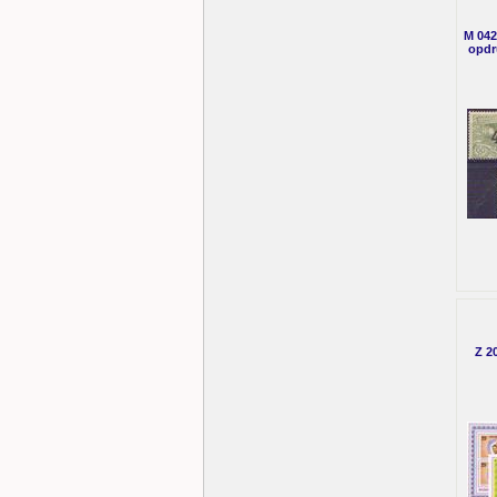
M 042
opdr
Z 2