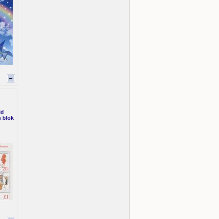
ld
 blok