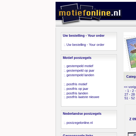
Uw bestelling - Your order
:.
Uw bestelling - Your order
Motief postzegels
:.
gestempeld motief
:.
gestempeld op jaar
:.
gestempeld landen
Categ
:.
postfris motief
<< vorig
:.
postfris op jaar
-
1
-
2
:.
postfris landen
27
-
28
:.
postfris laatste nieuwe
51
-
52
Nederlandse postzegels
Z 09
:.
postzegelonline.nl
Gesponsorde links