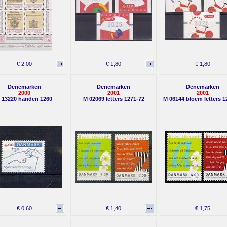
€ 2,00
€ 1,80
€ 1,80
Denemarken
Denemarken
Denemarken
2000
2001
2001
 13220 handen 1260
M 02069 letters 1271-72
M 06144 bloem letters 1
€ 0,60
€ 1,40
€ 1,75