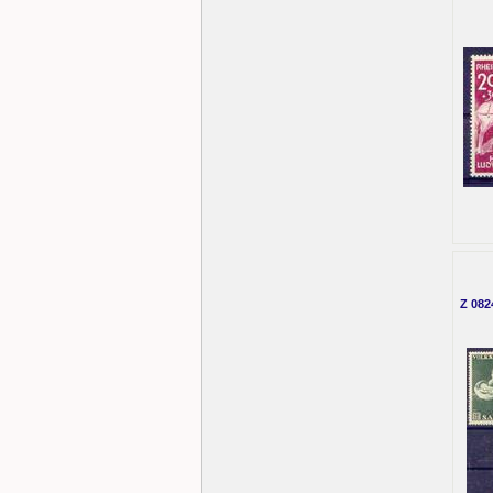
Z 082