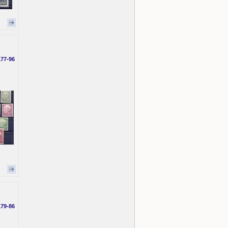
177-96
179-86