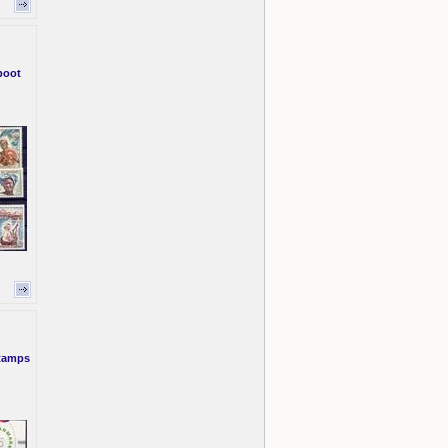
boot
stamps