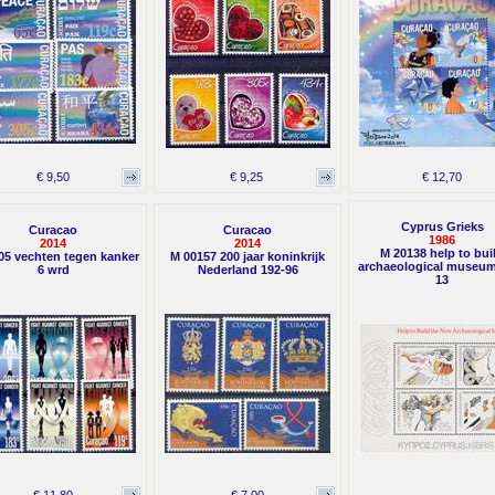
€ 9,50
€ 9,25
€ 12,70
Cyprus Grieks
Curacao
Curacao
1986
2014
2014
M 20138 help to bui
05 vechten tegen kanker
M 00157 200 jaar koninkrijk
archaeological museum
6 wrd
Nederland 192-96
13