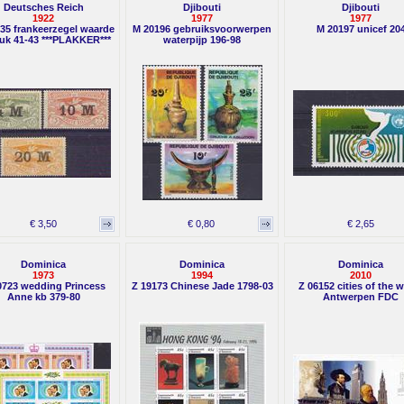
Deutsches Reich
Djibouti
Djibouti
1922
1977
1977
35 frankeerzegel waarde
M 20196 gebruiksvoorwerpen
M 20197 unicef 20
uk 41-43 ***PLAKKER***
waterpijp 196-98
€ 3,50
€ 0,80
€ 2,65
Dominica
Dominica
Dominica
1973
1994
2010
0723 wedding Princess
Z 19173 Chinese Jade 1798-03
Z 06152 cities of the 
Anne kb 379-80
Antwerpen FDC