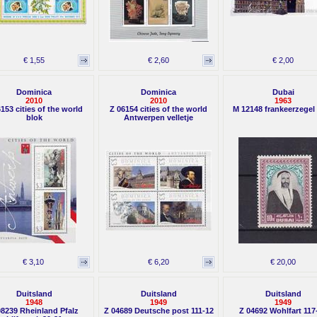
€ 1,55
€ 2,60
€ 2,00
Dominica
Dominica
Dubai
2010
2010
1963
153 cities of the world
Z 06154 cities of the world
M 12148 frankeerzegel
blok
Antwerpen velletje
€ 3,10
€ 6,20
€ 20,00
Duitsland
Duitsland
Duitsland
1948
1949
1949
08239 Rheinland Pfalz
Z 04689 Deutsche post 111-12
Z 04692 Wohlfart 117