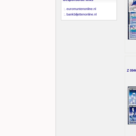
:.
euromuntenonline.nl
:.
bankbiljettenonline.nl
Z 094