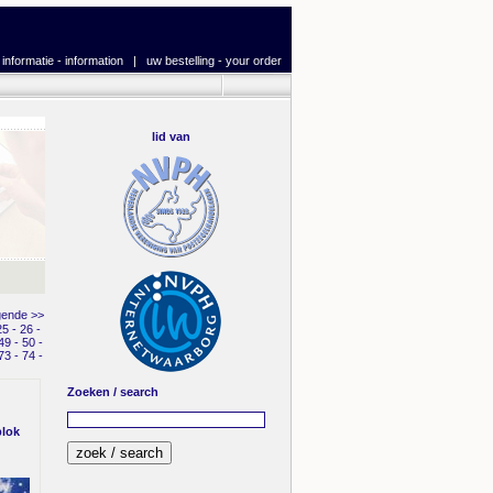
|
informatie - information
|
uw bestelling - your order
lid van
gende >>
25
-
26
-
49
-
50
-
73
-
74
-
Zoeken / search
blok