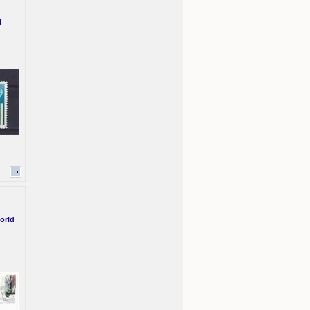
4
world